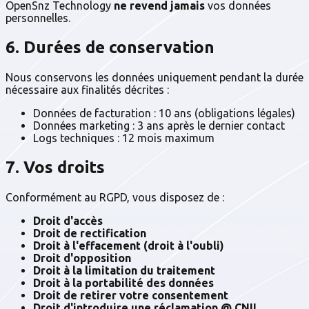
OpenSnz Technology
ne revend jamais
vos données
personnelles.
6. Durées de conservation
Nous conservons les données uniquement pendant la durée
nécessaire aux finalités décrites :
Données de facturation : 10 ans (obligations légales)
Données marketing : 3 ans après le dernier contact
Logs techniques : 12 mois maximum
7. Vos droits
Conformément au RGPD, vous disposez de :
Droit d'accès
Droit de rectification
Droit à l'effacement (droit à l'oubli)
Droit d'opposition
Droit à la limitation du traitement
Droit à la portabilité des données
Droit de retirer votre consentement
Droit d'introduire une réclamation @ CNIL